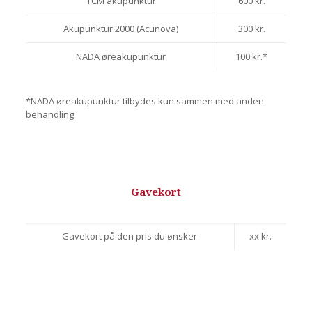
TCM akupunktur
600 kr.
Akupunktur 2000 (Acunova)
300 kr.
NADA øreakupunktur
100 kr.*
*NADA øreakupunktur tilbydes kun sammen med anden
behandling.
Gavekort
Gavekort på den pris du ønsker
xx kr.