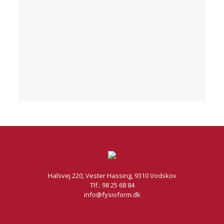
Halsvej 220, Vester Hassing, 9310 Vodskov
Tlf.: 98 25 68 84
info@fysioform.dk