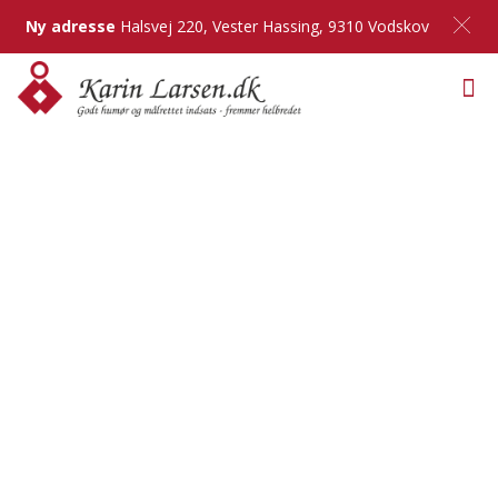
Ny adresse
Halsvej 220, Vester Hassing, 9310 Vodskov
Jeg er klar til, at hjælpe.
Hvordan kan jeg hjælpe dig?